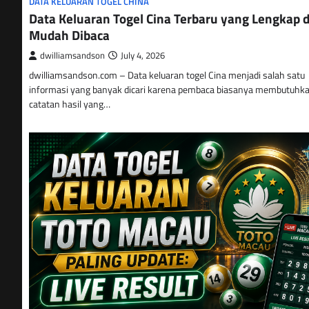
DATA KELUARAN TOGEL CHINA
Data Keluaran Togel Cina Terbaru yang Lengkap 
Mudah Dibaca
dwilliamsandson
July 4, 2026
dwilliamsandson.com – Data keluaran togel Cina menjadi salah satu
informasi yang banyak dicari karena pembaca biasanya membutuhk
catatan hasil yang…