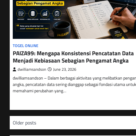
TOGEL ONLINE
PAIZA99: Mengapa Konsistensi Pencatatan Data
Menjadi Kebiasaan Sebagian Pengamat Angka
dwilliamsandson
June 23, 2026
dwilliamsandson – Dalam berbagai aktivitas yang melibatkan peng
angka, pencatatan data sering dianggap sebagai fondasi utama untu
memahami perubahan yang…
P
Older posts
o