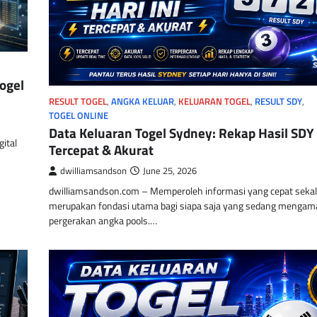
ogel
RESULT TOGEL
,
ANGKA KELUAR
,
KELUARAN TOGEL
,
RESULT SDY
,
TOGEL ONLINE
Data Keluaran Togel Sydney: Rekap Hasil SDY 
ital
Tercepat & Akurat
dwilliamsandson
June 25, 2026
dwilliamsandson.com – Memperoleh informasi yang cepat sekali
merupakan fondasi utama bagi siapa saja yang sedang mengam
pergerakan angka pools.…