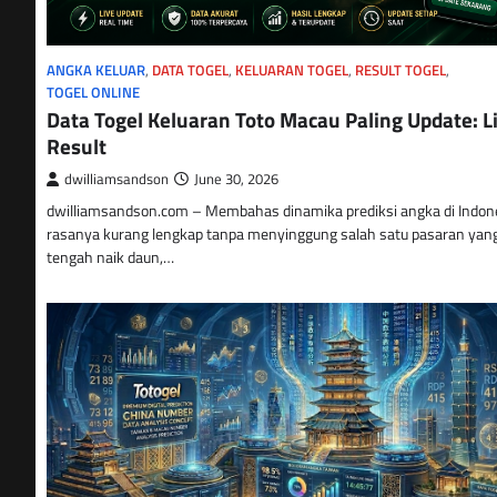
ANGKA KELUAR
,
DATA TOGEL
,
KELUARAN TOGEL
,
RESULT TOGEL
,
TOGEL ONLINE
Data Togel Keluaran Toto Macau Paling Update: L
Result
dwilliamsandson
June 30, 2026
dwilliamsandson.com – Membahas dinamika prediksi angka di Indon
rasanya kurang lengkap tanpa menyinggung salah satu pasaran yan
tengah naik daun,…