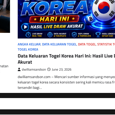
ANGKA KELUAR
,
DATA KELUARAN TOGEL
,
DATA TOGEL
,
STATISTIK 
TOGEL KOREA
Data Keluaran Togel Korea Hari Ini: Hasil Live
Akurat
amatan
dwilliamsandson
June 23, 2026
k
dwilliamsandson.com – Mencari sumber informasi yang menyed
keluaran togel korea secara konsisten sering kali memicu rasa fr
tersendiri bagi…