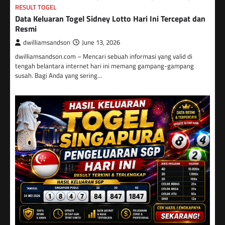
RESULT TOGEL
Data Keluaran Togel Sidney Lotto Hari Ini Tercepat dan
Resmi
dwilliamsandson
June 13, 2026
dwilliamsandson.com – Mencari sebuah informasi yang valid di
tengah belantara internet hari ini memang gampang-gampang
susah. Bagi Anda yang sering…