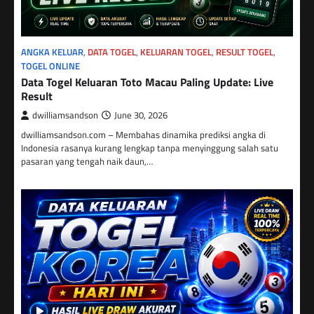
ANGKA KELUAR
,
DATA TOGEL
,
KELUARAN TOGEL
,
RESULT TOGEL
,
TOGEL ONLINE
Data Togel Keluaran Toto Macau Paling Update: Live
Result
dwilliamsandson
June 30, 2026
dwilliamsandson.com – Membahas dinamika prediksi angka di
Indonesia rasanya kurang lengkap tanpa menyinggung salah satu
pasaran yang tengah naik daun,…