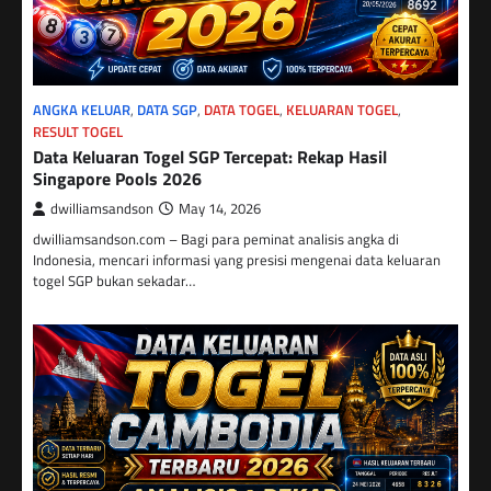
ANGKA KELUAR
,
DATA SGP
,
DATA TOGEL
,
KELUARAN TOGEL
,
RESULT TOGEL
Data Keluaran Togel SGP Tercepat: Rekap Hasil
Singapore Pools 2026
dwilliamsandson
May 14, 2026
dwilliamsandson.com – Bagi para peminat analisis angka di
Indonesia, mencari informasi yang presisi mengenai data keluaran
togel SGP bukan sekadar…