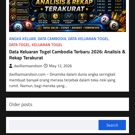
ANGKA KELUAR
,
DATA CAMBODIA
,
DATA KELUARAN TOGEL
,
DATA TOGEL
,
KELUARAN TOGEL
Data Keluaran Togel Cambodia Terbaru 2026: Analisis &
Rekap Terakurat
dwilliamsandson
May 12, 2026
dwilliamsandson.com – Dinamika dalam dunia angka seringkali
membuat banyak orang merasa terjebak dalam teka-teki yang
rumit. Namun, bagi mereka yang…
P
Older posts
o
s
Search
t