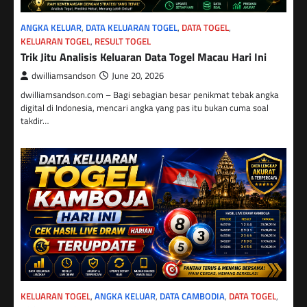
ANGKA KELUAR
,
DATA KELUARAN TOGEL
,
DATA TOGEL
,
KELUARAN TOGEL
,
RESULT TOGEL
Trik Jitu Analisis Keluaran Data Togel Macau Hari Ini
dwilliamsandson
June 20, 2026
dwilliamsandson.com – Bagi sebagian besar penikmat tebak angka
digital di Indonesia, mencari angka yang pas itu bukan cuma soal
takdir…
KELUARAN TOGEL
,
ANGKA KELUAR
,
DATA CAMBODIA
,
DATA TOGEL
,