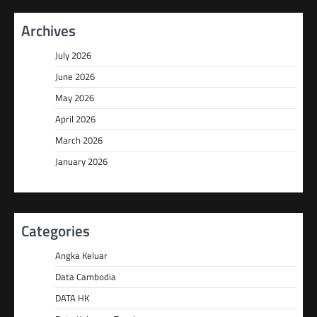
Archives
July 2026
June 2026
May 2026
April 2026
March 2026
January 2026
Categories
Angka Keluar
Data Cambodia
DATA HK