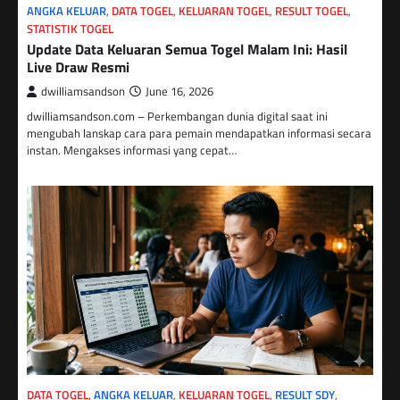
ANGKA KELUAR
,
DATA TOGEL
,
KELUARAN TOGEL
,
RESULT TOGEL
,
STATISTIK TOGEL
Update Data Keluaran Semua Togel Malam Ini: Hasil
Live Draw Resmi
dwilliamsandson
June 16, 2026
dwilliamsandson.com – Perkembangan dunia digital saat ini
mengubah lanskap cara para pemain mendapatkan informasi secara
instan. Mengakses informasi yang cepat…
DATA TOGEL
,
ANGKA KELUAR
,
KELUARAN TOGEL
,
RESULT SDY
,