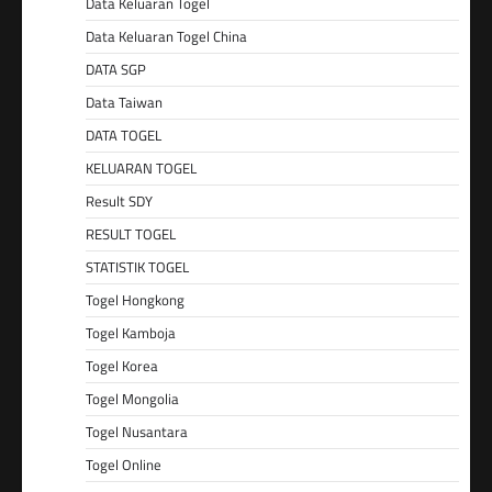
Data Keluaran Togel
Data Keluaran Togel China
DATA SGP
Data Taiwan
DATA TOGEL
KELUARAN TOGEL
Result SDY
RESULT TOGEL
STATISTIK TOGEL
Togel Hongkong
Togel Kamboja
Togel Korea
Togel Mongolia
Togel Nusantara
Togel Online