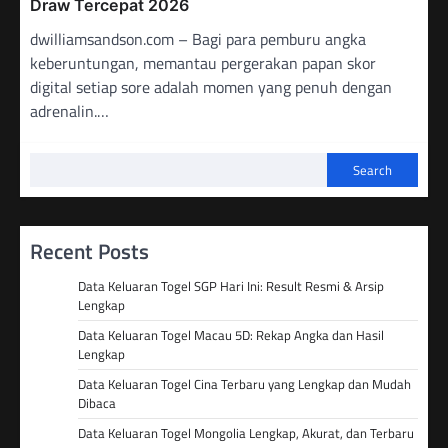
Draw Tercepat 2026
dwilliamsandson.com – Bagi para pemburu angka
keberuntungan, memantau pergerakan papan skor
digital setiap sore adalah momen yang penuh dengan
adrenalin.…
Search
Recent Posts
Data Keluaran Togel SGP Hari Ini: Result Resmi & Arsip
Lengkap
Data Keluaran Togel Macau 5D: Rekap Angka dan Hasil
Lengkap
Data Keluaran Togel Cina Terbaru yang Lengkap dan Mudah
Dibaca
Data Keluaran Togel Mongolia Lengkap, Akurat, dan Terbaru