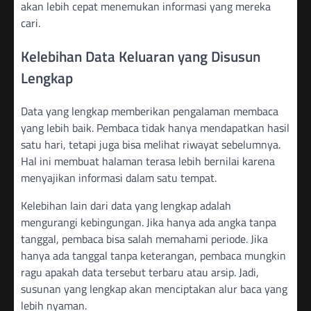
akan lebih cepat menemukan informasi yang mereka
cari.
Kelebihan Data Keluaran yang Disusun
Lengkap
Data yang lengkap memberikan pengalaman membaca
yang lebih baik. Pembaca tidak hanya mendapatkan hasil
satu hari, tetapi juga bisa melihat riwayat sebelumnya.
Hal ini membuat halaman terasa lebih bernilai karena
menyajikan informasi dalam satu tempat.
Kelebihan lain dari data yang lengkap adalah
mengurangi kebingungan. Jika hanya ada angka tanpa
tanggal, pembaca bisa salah memahami periode. Jika
hanya ada tanggal tanpa keterangan, pembaca mungkin
ragu apakah data tersebut terbaru atau arsip. Jadi,
susunan yang lengkap akan menciptakan alur baca yang
lebih nyaman.