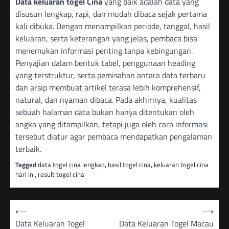
Data keluaran togel Cina
yang baik adalah data yang
disusun lengkap, rapi, dan mudah dibaca sejak pertama
kali dibuka. Dengan menampilkan periode, tanggal, hasil
keluaran, serta keterangan yang jelas, pembaca bisa
menemukan informasi penting tanpa kebingungan.
Penyajian dalam bentuk tabel, penggunaan heading
yang terstruktur, serta pemisahan antara data terbaru
dan arsip membuat artikel terasa lebih komprehensif,
natural, dan nyaman dibaca. Pada akhirnya, kualitas
sebuah halaman data bukan hanya ditentukan oleh
angka yang ditampilkan, tetapi juga oleh cara informasi
tersebut diatur agar pembaca mendapatkan pengalaman
terbaik.
Tagged
data togel cina lengkap
,
hasil togel cina
,
keluaran togel cina
hari ini
,
result togel cina
P
⟵
⟶
o
Data Keluaran Togel
Data Keluaran Togel Macau