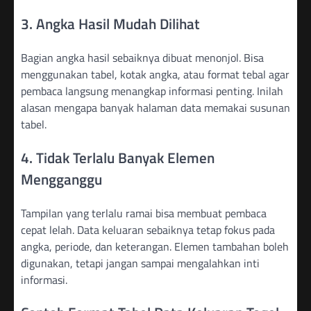
3. Angka Hasil Mudah Dilihat
Bagian angka hasil sebaiknya dibuat menonjol. Bisa
menggunakan tabel, kotak angka, atau format tebal agar
pembaca langsung menangkap informasi penting. Inilah
alasan mengapa banyak halaman data memakai susunan
tabel.
4. Tidak Terlalu Banyak Elemen
Mengganggu
Tampilan yang terlalu ramai bisa membuat pembaca
cepat lelah. Data keluaran sebaiknya tetap fokus pada
angka, periode, dan keterangan. Elemen tambahan boleh
digunakan, tetapi jangan sampai mengalahkan inti
informasi.