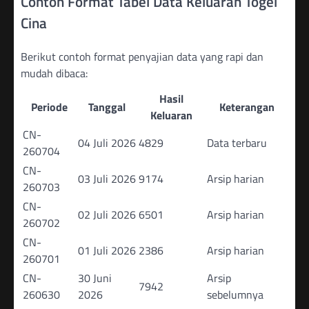
Contoh Format Tabel Data Keluaran Togel
Cina
Berikut contoh format penyajian data yang rapi dan
mudah dibaca:
Hasil
Periode
Tanggal
Keterangan
Keluaran
CN-
04 Juli 2026
4829
Data terbaru
260704
CN-
03 Juli 2026
9174
Arsip harian
260703
CN-
02 Juli 2026
6501
Arsip harian
260702
CN-
01 Juli 2026
2386
Arsip harian
260701
CN-
30 Juni
Arsip
7942
260630
2026
sebelumnya