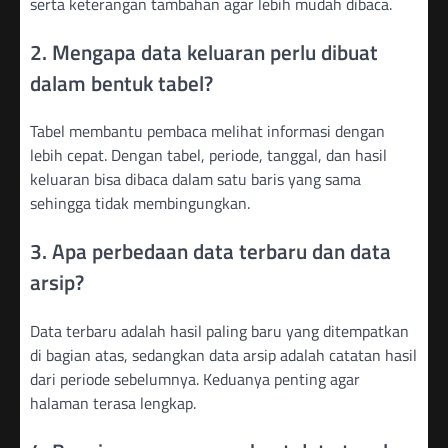
serta keterangan tambahan agar lebih mudah dibaca.
2. Mengapa data keluaran perlu dibuat
dalam bentuk tabel?
Tabel membantu pembaca melihat informasi dengan
lebih cepat. Dengan tabel, periode, tanggal, dan hasil
keluaran bisa dibaca dalam satu baris yang sama
sehingga tidak membingungkan.
3. Apa perbedaan data terbaru dan data
arsip?
Data terbaru adalah hasil paling baru yang ditempatkan
di bagian atas, sedangkan data arsip adalah catatan hasil
dari periode sebelumnya. Keduanya penting agar
halaman terasa lengkap.