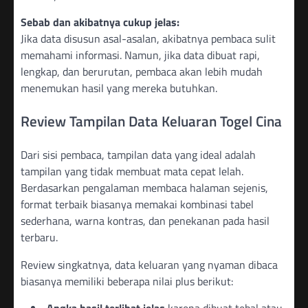
Sebab dan akibatnya cukup jelas:
Jika data disusun asal-asalan, akibatnya pembaca sulit
memahami informasi. Namun, jika data dibuat rapi,
lengkap, dan berurutan, pembaca akan lebih mudah
menemukan hasil yang mereka butuhkan.
Review Tampilan Data Keluaran Togel Cina
Dari sisi pembaca, tampilan data yang ideal adalah
tampilan yang tidak membuat mata cepat lelah.
Berdasarkan pengalaman membaca halaman sejenis,
format terbaik biasanya memakai kombinasi tabel
sederhana, warna kontras, dan penekanan pada hasil
terbaru.
Review singkatnya, data keluaran yang nyaman dibaca
biasanya memiliki beberapa nilai plus berikut: