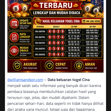
dwilliamsandson.com
–
Data keluaran togel Cina
menjadi salah satu informasi yang banyak dicari karena
pembaca biasanya membutuhkan catatan hasil yang
tersusun rapi, jelas, dan mudah dipahami. Dalam
pencarian sehari-hari, data seperti ini tidak hanya dilihat
dari angka yang muncul, tetapi juga dari bagaimana