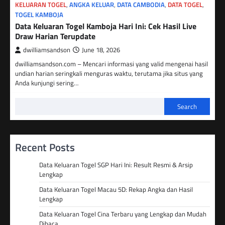
KELUARAN TOGEL
,
ANGKA KELUAR
,
DATA CAMBODIA
,
DATA TOGEL
,
TOGEL KAMBOJA
Data Keluaran Togel Kamboja Hari Ini: Cek Hasil Live
Draw Harian Terupdate
dwilliamsandson
June 18, 2026
dwilliamsandson.com – Mencari informasi yang valid mengenai hasil
undian harian seringkali menguras waktu, terutama jika situs yang
Anda kunjungi sering…
Search
Recent Posts
Data Keluaran Togel SGP Hari Ini: Result Resmi & Arsip
Lengkap
Data Keluaran Togel Macau 5D: Rekap Angka dan Hasil
Lengkap
Data Keluaran Togel Cina Terbaru yang Lengkap dan Mudah
Dibaca