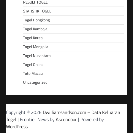
RESULT TOGEL
STATISTIK TOGEL
Togel Hongkong
Togel Kamboja
Togel Korea
Togel Mongolia
Togel Nusantara
Togel Online
Toto Macau
Uncategorized
Copyright © 2026
Dwilliamsandson.com – Data Keluaran
Togel
| Frontier News by
Ascendoor
| Powered by
WordPress
.