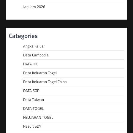
January 2026
Categories
Angka Keluar
Data Cambodia
DATA HK
Data Keluaran Togel
Data Keluaran Togel China
DATA SGP
Data Taiwan
DATA TOGEL
KELUARAN TOGEL
Result SDY