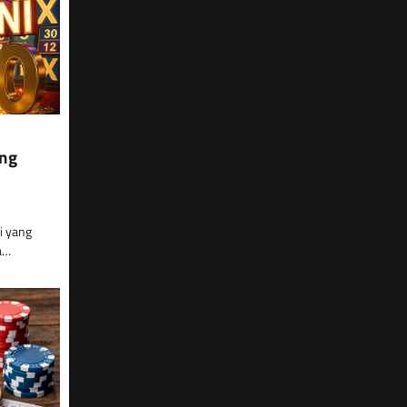
ing
i yang
a…