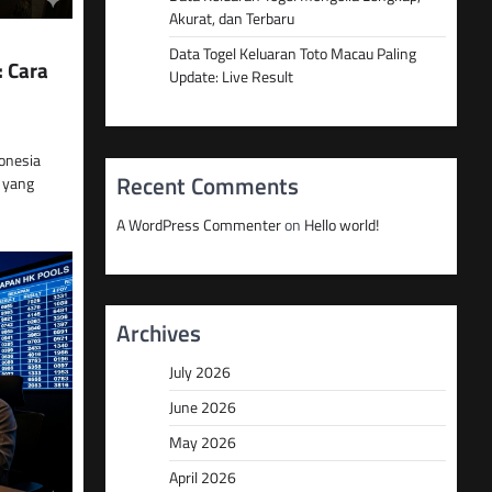
Akurat, dan Terbaru
Data Togel Keluaran Toto Macau Paling
: Cara
Update: Live Result
onesia
Recent Comments
 yang
A WordPress Commenter
on
Hello world!
Archives
July 2026
June 2026
May 2026
April 2026