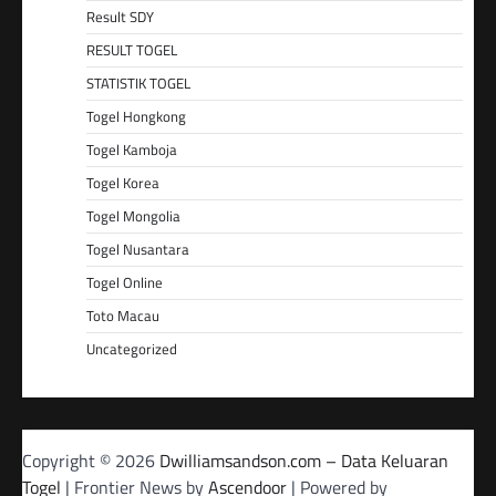
Result SDY
RESULT TOGEL
STATISTIK TOGEL
Togel Hongkong
Togel Kamboja
Togel Korea
Togel Mongolia
Togel Nusantara
Togel Online
Toto Macau
Uncategorized
Copyright © 2026
Dwilliamsandson.com – Data Keluaran
Togel
| Frontier News by
Ascendoor
| Powered by