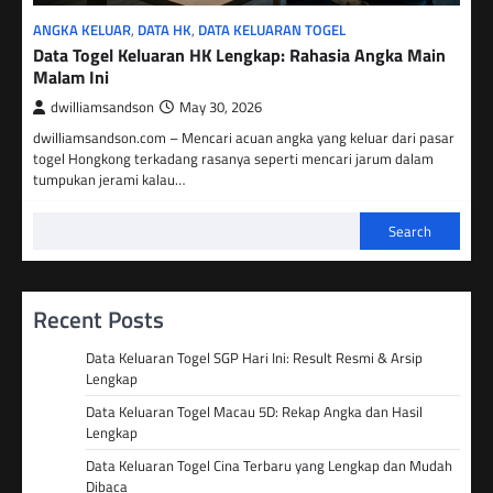
ANGKA KELUAR
,
DATA HK
,
DATA KELUARAN TOGEL
Data Togel Keluaran HK Lengkap: Rahasia Angka Main
Malam Ini
dwilliamsandson
May 30, 2026
dwilliamsandson.com – Mencari acuan angka yang keluar dari pasar
togel Hongkong terkadang rasanya seperti mencari jarum dalam
tumpukan jerami kalau…
Search
Recent Posts
Data Keluaran Togel SGP Hari Ini: Result Resmi & Arsip
Lengkap
Data Keluaran Togel Macau 5D: Rekap Angka dan Hasil
Lengkap
Data Keluaran Togel Cina Terbaru yang Lengkap dan Mudah
Dibaca