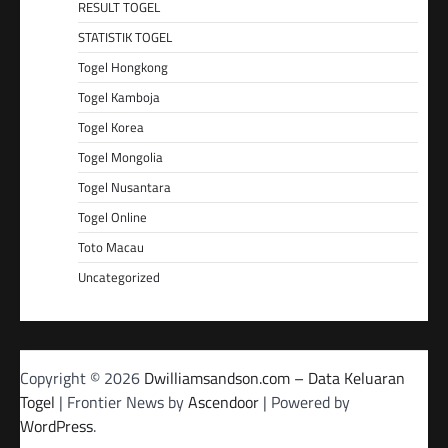
RESULT TOGEL
STATISTIK TOGEL
Togel Hongkong
Togel Kamboja
Togel Korea
Togel Mongolia
Togel Nusantara
Togel Online
Toto Macau
Uncategorized
Copyright © 2026
Dwilliamsandson.com – Data Keluaran
Togel
| Frontier News by
Ascendoor
| Powered by
WordPress
.