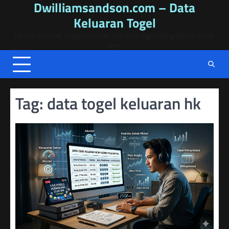
Dwilliamsandson.com – Data
Skip
to
Keluaran Togel
content
Update tercepat, angka terpanas, dan hasil togel paling dinanti setiap
hari
Tag:
data togel keluaran hk