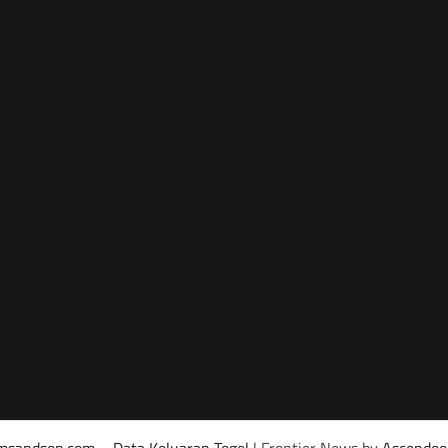
msandson.com – Data Keluaran Togel
| Frontier News by
Ascendoo