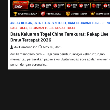
ANGKA KELUAR
,
DATA KELUARAN TOGEL
,
DATA KELUARAN TOGEL CHIN
DATA TOGEL
,
KELUARAN TOGEL
,
RESULT TOGEL
Data Keluaran Togel China Terakurat: Rekap Live
Draw Tercepat 2026
dwilliamsandson
May 16, 2026
dwilliamsandson.com – Bagi para pemburu angka keberuntungan,
memantau pergerakan papan skor digital setiap sore adalah momen
penuh dengan adrenalin.…