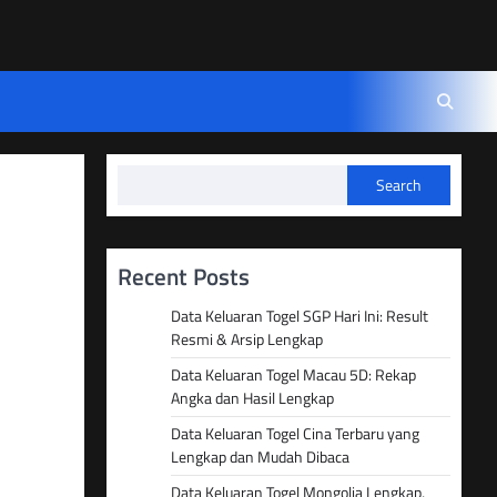
Search
Recent Posts
Data Keluaran Togel SGP Hari Ini: Result
Resmi & Arsip Lengkap
Data Keluaran Togel Macau 5D: Rekap
Angka dan Hasil Lengkap
Data Keluaran Togel Cina Terbaru yang
Lengkap dan Mudah Dibaca
Data Keluaran Togel Mongolia Lengkap,