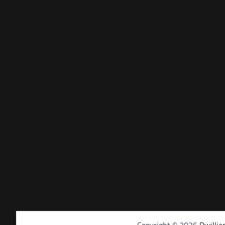
Copyright © 2026
Dwillia