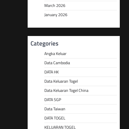
March 2026
January 2026
Categories
Angka Keluar
Data Cambodia
DATA HK
Data Keluaran Togel
Data Keluaran Togel China
DATA SGP
Data Taiwan
DATA TOGEL
KELUARAN TOGEL