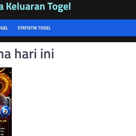
 Keluaran Togel
i setiap hari
OGEL
STATISTIK TOGEL
a hari ini