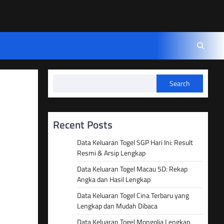
Search
Recent Posts
Data Keluaran Togel SGP Hari Ini: Result
Resmi & Arsip Lengkap
Data Keluaran Togel Macau 5D: Rekap
Angka dan Hasil Lengkap
Data Keluaran Togel Cina Terbaru yang
Lengkap dan Mudah Dibaca
Data Keluaran Togel Mongolia Lengkap,