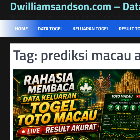
Dwilliamsandson.com – Data
Skip
to
Update tercepat, angka terpanas, dan hasil togel paling dinant
content
HOME
DATA TOGEL
KELUARAN TOGEL
RESULT T
Tag:
prediksi macau 