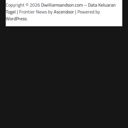
Copyright © 2026
Dwilliamsandson.com – Data Keluaran
Togel
| Frontier News by
Ascendoor
| Powered by
WordPress
.