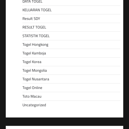
DATA TOGEL
KELUARAN TOGEL
Result SDY
RESULT TOGEL
STATISTIK TOGEL
Togel Hongkong
Togel Kamboja
Togel Korea
Togel Mongolia
Togel Nusantara
Togel Online
Toto Macau
Uncategorized