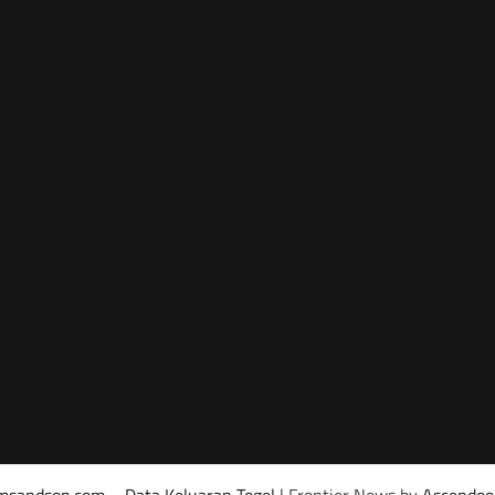
msandson.com – Data Keluaran Togel
| Frontier News by
Ascendoo