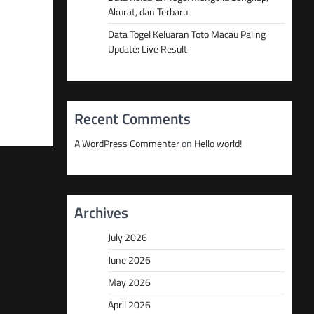
Akurat, dan Terbaru
Data Togel Keluaran Toto Macau Paling
Update: Live Result
Recent Comments
A WordPress Commenter
on
Hello world!
Archives
July 2026
June 2026
May 2026
April 2026