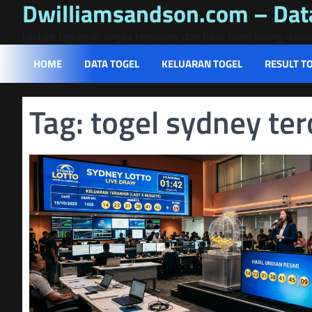
Dwilliamsandson.com – Data
Skip
to
Update tercepat, angka terpanas, dan hasil togel paling dinant
content
HOME
DATA TOGEL
KELUARAN TOGEL
RESULT T
Tag:
togel sydney ter