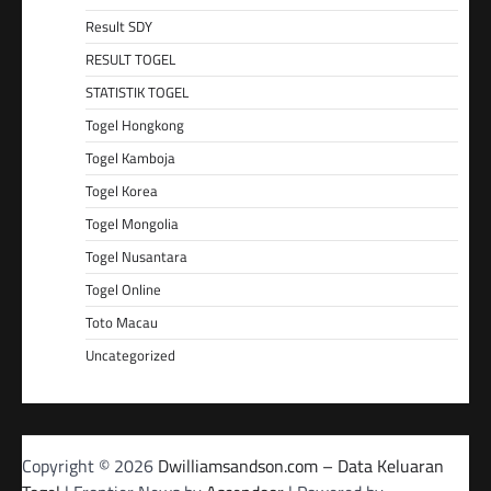
Result SDY
RESULT TOGEL
STATISTIK TOGEL
Togel Hongkong
Togel Kamboja
Togel Korea
Togel Mongolia
Togel Nusantara
Togel Online
Toto Macau
Uncategorized
Copyright © 2026
Dwilliamsandson.com – Data Keluaran