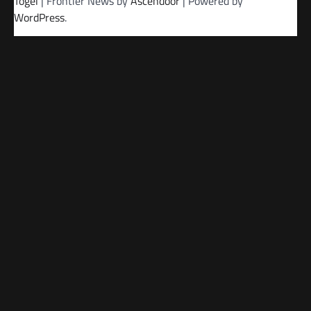
Togel
| Frontier News by
Ascendoor
| Powered by
WordPress
.