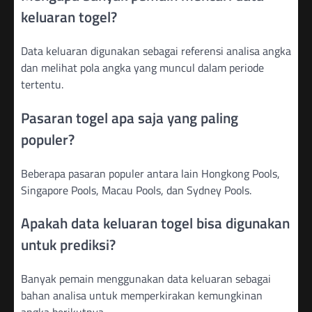
keluaran togel?
Data keluaran digunakan sebagai referensi analisa angka
dan melihat pola angka yang muncul dalam periode
tertentu.
Pasaran togel apa saja yang paling
populer?
Beberapa pasaran populer antara lain Hongkong Pools,
Singapore Pools, Macau Pools, dan Sydney Pools.
Apakah data keluaran togel bisa digunakan
untuk prediksi?
Banyak pemain menggunakan data keluaran sebagai
bahan analisa untuk memperkirakan kemungkinan