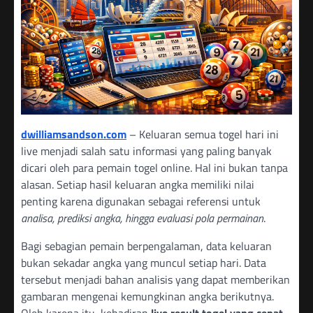
dwilliamsandson.com
– Keluaran semua togel hari ini
live menjadi salah satu informasi yang paling banyak
dicari oleh para pemain togel online. Hal ini bukan tanpa
alasan. Setiap hasil keluaran angka memiliki nilai
penting karena digunakan sebagai referensi untuk
analisa, prediksi angka, hingga evaluasi pola permainan
.
Bagi sebagian pemain berpengalaman, data keluaran
bukan sekadar angka yang muncul setiap hari. Data
tersebut menjadi bahan analisis yang dapat memberikan
gambaran mengenai kemungkinan angka berikutnya.
Oleh karena itu, kehadiran
live result togel yang cepat