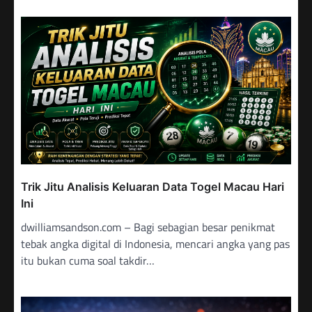
v
i
g
a
t
i
o
n
Trik Jitu Analisis Keluaran Data Togel Macau Hari
Ini
dwilliamsandson.com – Bagi sebagian besar penikmat
tebak angka digital di Indonesia, mencari angka yang pas
itu bukan cuma soal takdir…