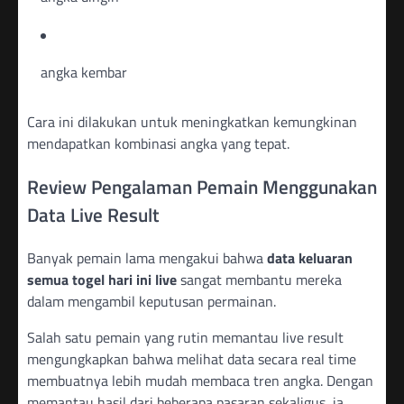
angka kembar
Cara ini dilakukan untuk meningkatkan kemungkinan
mendapatkan kombinasi angka yang tepat.
Review Pengalaman Pemain Menggunakan
Data Live Result
Banyak pemain lama mengakui bahwa
data keluaran
semua togel hari ini live
sangat membantu mereka
dalam mengambil keputusan permainan.
Salah satu pemain yang rutin memantau live result
mengungkapkan bahwa melihat data secara real time
membuatnya lebih mudah membaca tren angka. Dengan
memantau hasil dari beberapa pasaran sekaligus, ia