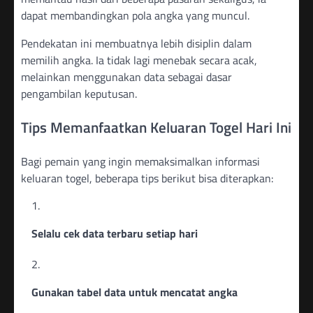
dapat membandingkan pola angka yang muncul.
Pendekatan ini membuatnya lebih disiplin dalam
memilih angka. Ia tidak lagi menebak secara acak,
melainkan menggunakan data sebagai dasar
pengambilan keputusan.
Tips Memanfaatkan Keluaran Togel Hari Ini
Bagi pemain yang ingin memaksimalkan informasi
keluaran togel, beberapa tips berikut bisa diterapkan:
Selalu cek data terbaru setiap hari
Gunakan tabel data untuk mencatat angka