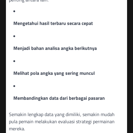
Mengetahui hasil terbaru secara cepat
Menjadi bahan analisa angka berikutnya
Melihat pola angka yang sering muncul
Membandingkan data dari berbagai pasaran
Semakin lengkap data yang dimiliki, semakin mudah
pula pemain melakukan evaluasi strategi permainan
mereka.