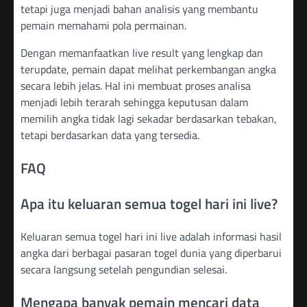
tetapi juga menjadi bahan analisis yang membantu
pemain memahami pola permainan.
Dengan memanfaatkan live result yang lengkap dan
terupdate, pemain dapat melihat perkembangan angka
secara lebih jelas. Hal ini membuat proses analisa
menjadi lebih terarah sehingga keputusan dalam
memilih angka tidak lagi sekadar berdasarkan tebakan,
tetapi berdasarkan data yang tersedia.
FAQ
Apa itu keluaran semua togel hari ini live?
Keluaran semua togel hari ini live adalah informasi hasil
angka dari berbagai pasaran togel dunia yang diperbarui
secara langsung setelah pengundian selesai.
Mengapa banyak pemain mencari data