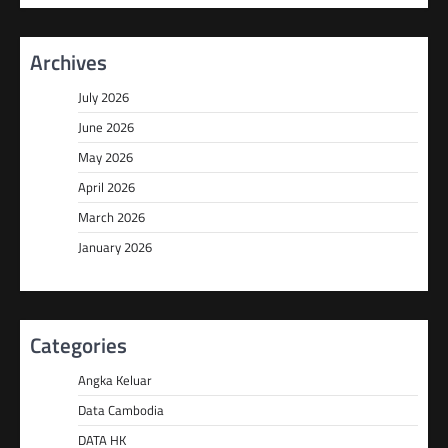
Archives
July 2026
June 2026
May 2026
April 2026
March 2026
January 2026
Categories
Angka Keluar
Data Cambodia
DATA HK