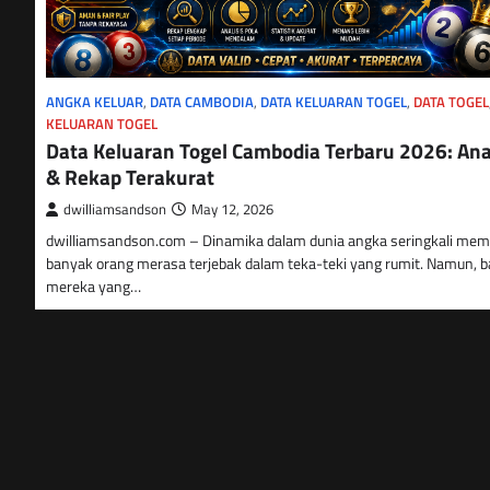
ANGKA KELUAR
,
DATA CAMBODIA
,
DATA KELUARAN TOGEL
,
DATA TOGEL
KELUARAN TOGEL
Data Keluaran Togel Cambodia Terbaru 2026: Ana
& Rekap Terakurat
dwilliamsandson
May 12, 2026
dwilliamsandson.com – Dinamika dalam dunia angka seringkali me
banyak orang merasa terjebak dalam teka-teki yang rumit. Namun, b
mereka yang…