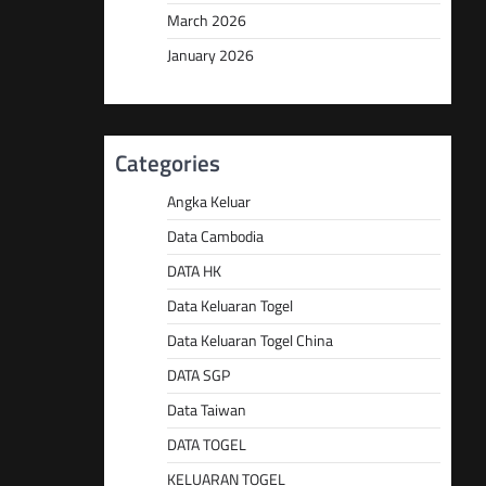
March 2026
January 2026
Categories
Angka Keluar
Data Cambodia
DATA HK
Data Keluaran Togel
Data Keluaran Togel China
DATA SGP
Data Taiwan
DATA TOGEL
KELUARAN TOGEL