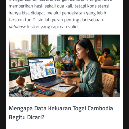
memberikan hasil sekali dua kali, tetapi konsistensi
hanya bisa didapat melalui pendekatan yang lebih
terstruktur. Di sinilah peran penting dari sebuah
database
histori yang rapi dan valid.
Mengapa Data Keluaran Togel Cambodia
Begitu Dicari?