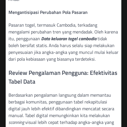
Mengantisipasi Perubahan Pola Pasaran
Pasaran togel, termasuk Cambodia, terkadang
mengalami perubahan tren yang mendadak. Oleh karena
itu, penggunaan
Data keluaran togel cambodia
tidak
boleh bersifat statis. Anda harus selalu siap melakukan
penyesuaian jika angka-angka yang muncul mulai keluar
dari pola kebiasaan yang biasanya terdeteksi.
Review Pengalaman Pengguna: Efektivitas
Tabel Data
Berdasarkan pengalaman langsung dalam memantau
berbagai komunitas, penggunaan tabel rekapitulasi
digital jauh lebih efektif dibandingkan mencatat secara
manual. Tabel digital memungkinkan kita melakukan
scanning
visual lebih cepat terhadap angka-angka yang