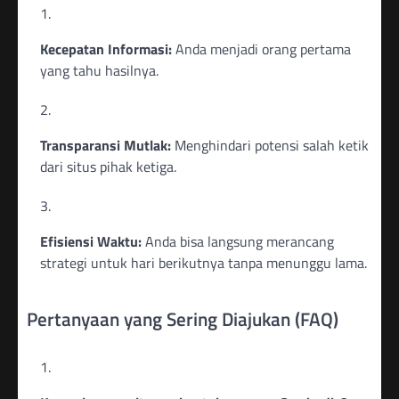
Kecepatan Informasi:
Anda menjadi orang pertama
yang tahu hasilnya.
Transparansi Mutlak:
Menghindari potensi salah ketik
dari situs pihak ketiga.
Efisiensi Waktu:
Anda bisa langsung merancang
strategi untuk hari berikutnya tanpa menunggu lama.
Pertanyaan yang Sering Diajukan (FAQ)