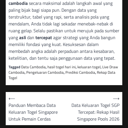
cambodia
secara maksimal adalah langkah awal yang
paling bijak bagi siapa pun. Dengan data yang
terstruktur, tabel yang rapi, serta analisis pola yang
mendalam, Anda tidak lagi sekadar menebak-nebak di
ruang gelap. Selalu pastikan untuk merujuk pada sumber
yang
asli
dan
tercepat
agar strategi yang Anda bangun
memiliki fondasi yang kuat. Kesuksesan dalam
membedah angka adalah perpaduan antara kesabaran,
ketelitian, dan tentu saja penggunaan data yang tepat.
Tagged
Data Cambodia
,
hasil togel hari ini
,
keluaran togel
,
Live Draw
Cambodia
,
Pengeluaran Cambodia
,
Prediksi Cambodia
,
Rekap Data
Togel
P
⟵
⟶
o
Panduan Membaca Data
Data Keluaran Togel SGP
Keluaran Togel Singapore
Tercepat: Rekap Hasil
s
Untuk Pemain Cerdas
Singapore Pools 2026
t