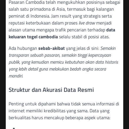
Pasaran Cambodia telah mengukuhkan posisinya sebagai
salah satu primadona di Asia, termasuk bagi kalangan
peminat di Indonesia. Jam result yang strategis serta
reputasi keterbukaan dalam proses
live draw
menjadi
alasan utama mengapa trafik pencarian terhadap
data
keluaran togel cambodia
selalu stabil di posisi atas.
Ada hubungan
sebab-akibat
yang jelas di sini:
Semakin
transparan sebuah pasaran, semakin tinggi kepercayaan
publik, yang kemudian memicu kebutuhan akan data historis
yang lebih detail guna melakukan bedah angka secara
mandiri.
Struktur dan Akurasi Data Resmi
Penting untuk dipahami bahwa tidak semua informasi di
internet memiliki kredibilitas yang sama. Data yang
berkualitas harus mencakup beberapa aspek utama: