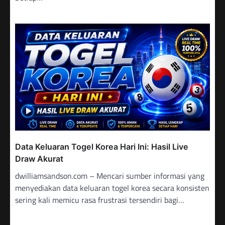
Data Keluaran Togel Korea Hari Ini: Hasil Live
Draw Akurat
dwilliamsandson.com – Mencari sumber informasi yang
menyediakan data keluaran togel korea secara konsisten
sering kali memicu rasa frustrasi tersendiri bagi…