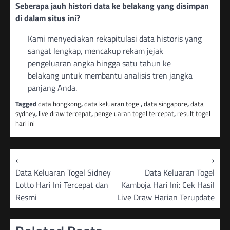
Seberapa jauh histori data ke belakang yang disimpan
di dalam situs ini?
Kami menyediakan rekapitulasi data historis yang
sangat lengkap, mencakup rekam jejak
pengeluaran angka hingga satu tahun ke
belakang untuk membantu analisis tren jangka
panjang Anda.
Tagged
data hongkong
,
data keluaran togel
,
data singapore
,
data
sydney
,
live draw tercepat
,
pengeluaran togel tercepat
,
result togel
hari ini
P
⟵
⟶
o
Data Keluaran Togel Sidney
Data Keluaran Togel
Lotto Hari Ini Tercepat dan
Kamboja Hari Ini: Cek Hasil
s
Resmi
Live Draw Harian Terupdate
t
n