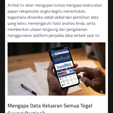
Artikel ini akan mengupas tuntas mengapa keakuratan
papan rekapitulasi angka begitu menentukan,
bagaimana dinamika
sebab akibat
dari pemilihan data
yang keliru memengaruhi hasil analisis Anda, serta
memberikan ulasan langsung dari pengalaman
menggunakan platform penyedia data terbaik saat ini.
Mengapa Data Keluaran Semua Togel