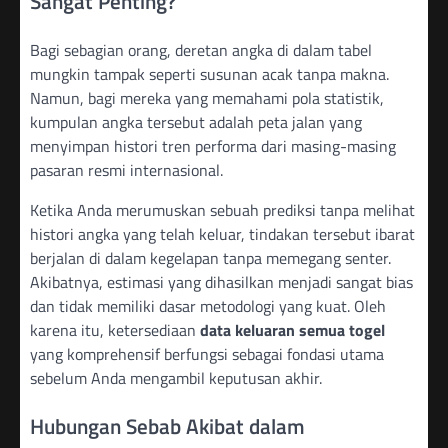
Sangat Penting?
Bagi sebagian orang, deretan angka di dalam tabel
mungkin tampak seperti susunan acak tanpa makna.
Namun, bagi mereka yang memahami pola statistik,
kumpulan angka tersebut adalah peta jalan yang
menyimpan histori tren performa dari masing-masing
pasaran resmi internasional.
Ketika Anda merumuskan sebuah prediksi tanpa melihat
histori angka yang telah keluar, tindakan tersebut ibarat
berjalan di dalam kegelapan tanpa memegang senter.
Akibatnya, estimasi yang dihasilkan menjadi sangat bias
dan tidak memiliki dasar metodologi yang kuat. Oleh
karena itu, ketersediaan
data keluaran semua togel
yang komprehensif berfungsi sebagai fondasi utama
sebelum Anda mengambil keputusan akhir.
Hubungan Sebab Akibat dalam