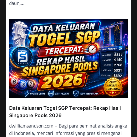
daun,…
Data Keluaran Togel SGP Tercepat: Rekap Hasil
Singapore Pools 2026
dwilliamsandson.com – Bagi para peminat analisis angka
di Indonesia, mencari informasi yang presisi mengenai