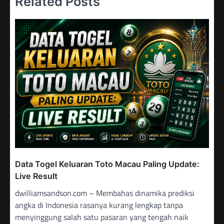
Related Posts
a
v
i
g
a
t
i
o
n
Data Togel Keluaran Toto Macau Paling Update:
Live Result
dwilliamsandson.com – Membahas dinamika prediksi
angka di Indonesia rasanya kurang lengkap tanpa
menyinggung salah satu pasaran yang tengah naik