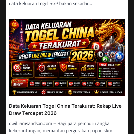
data keluaran togel SGP bukan sekadar…
Data Keluaran Togel China Terakurat: Rekap Live
Draw Tercepat 2026
dwilliamsandson.com – Bagi para pemburu angka
keberuntungan, memantau pergerakan papan skor