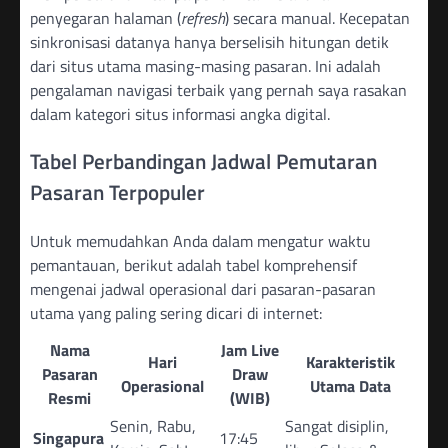
penyegaran halaman (
refresh
) secara manual. Kecepatan
sinkronisasi datanya hanya berselisih hitungan detik
dari situs utama masing-masing pasaran. Ini adalah
pengalaman navigasi terbaik yang pernah saya rasakan
dalam kategori situs informasi angka digital.
Tabel Perbandingan Jadwal Pemutaran
Pasaran Terpopuler
Untuk memudahkan Anda dalam mengatur waktu
pemantauan, berikut adalah tabel komprehensif
mengenai jadwal operasional dari pasaran-pasaran
utama yang paling sering dicari di internet:
Nama
Jam Live
Hari
Karakteristik
Pasaran
Draw
Operasional
Utama Data
Resmi
(WIB)
Senin, Rabu,
Sangat disiplin,
Singapura
17:45