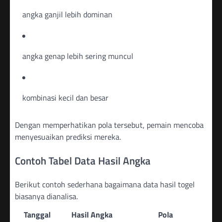
angka ganjil lebih dominan
angka genap lebih sering muncul
kombinasi kecil dan besar
Dengan memperhatikan pola tersebut, pemain mencoba
menyesuaikan prediksi mereka.
Contoh Tabel Data Hasil Angka
Berikut contoh sederhana bagaimana data hasil togel
biasanya dianalisa.
Tanggal
Hasil Angka
Pola