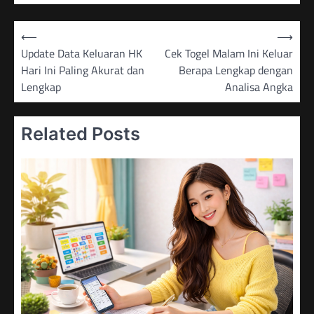
P
⟵
⟶
o
Update Data Keluaran HK
Cek Togel Malam Ini Keluar
Hari Ini Paling Akurat dan
Berapa Lengkap dengan
s
Lengkap
Analisa Angka
t
n
Related Posts
a
v
i
g
a
t
i
o
n