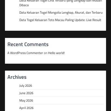
Data Keluaran Togel Cina Terbaru yang Lengkap dan Mudah
Dibaca
Data Keluaran Togel Mongolia Lengkap, Akurat, dan Terbaru
Data Togel Keluaran Toto Macau Paling Update: Live Result
Recent Comments
A WordPress Commenter
on
Hello world!
Archives
July 2026
June 2026
May 2026
April 2026