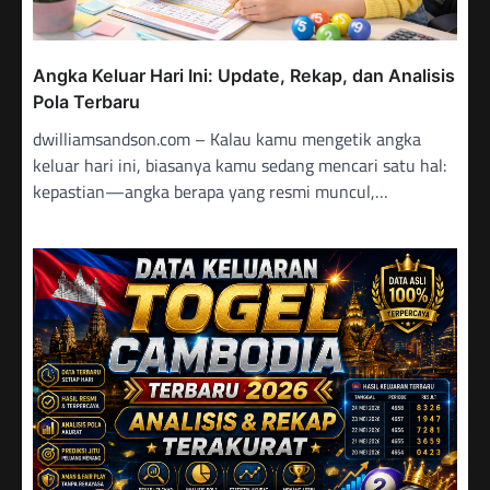
Angka Keluar Hari Ini: Update, Rekap, dan Analisis
Pola Terbaru
dwilliamsandson.com – Kalau kamu mengetik angka
keluar hari ini, biasanya kamu sedang mencari satu hal:
kepastian—angka berapa yang resmi muncul,…