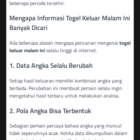
beberapa periode terakhir.
Mengapa Informasi Togel Keluar Malam Ini
Banyak Dicari
Ada beberapa alasan mengapa pencarian mengenai
togel
keluar malam ini
selalu tinggi di internet.
1. Data Angka Selalu Berubah
Setiap hasil keluaran memiliki kombinasi angka yang
berbeda. Perubahan ini membuat pemain selalu ingin
mengetahui hasil terbaru untuk melakukan analisa.
2. Pola Angka Bisa Terbentuk
Sebagian pemain percaya bahwa angka yang muncul
tidak sepenuhnya acak. Ketika data dikumpulkan dalam