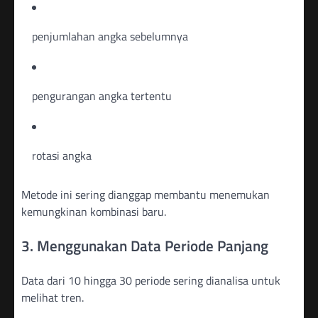
penjumlahan angka sebelumnya
pengurangan angka tertentu
rotasi angka
Metode ini sering dianggap membantu menemukan
kemungkinan kombinasi baru.
3. Menggunakan Data Periode Panjang
Data dari 10 hingga 30 periode sering dianalisa untuk
melihat tren.