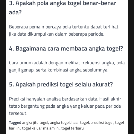
3. Apakah pola angka togel benar-benar
ada?
Beberapa pemain percaya pola tertentu dapat terlihat
jika data dikumpulkan dalam beberapa periode.
4. Bagaimana cara membaca angka togel?
Cara umum adalah dengan melihat frekuensi angka, pola
ganjil genap, serta kombinasi angka sebelumnya.
5. Apakah prediksi togel selalu akurat?
Prediksi hanyalah analisa berdasarkan data. Hasil akhir
tetap bergantung pada angka yang keluar pada periode
tersebut.
Tagged
angka jitu togel
,
angka togel
,
hasil togel
,
prediksi togel
,
togel
hari ini
,
togel keluar malam ini
,
togel terbaru