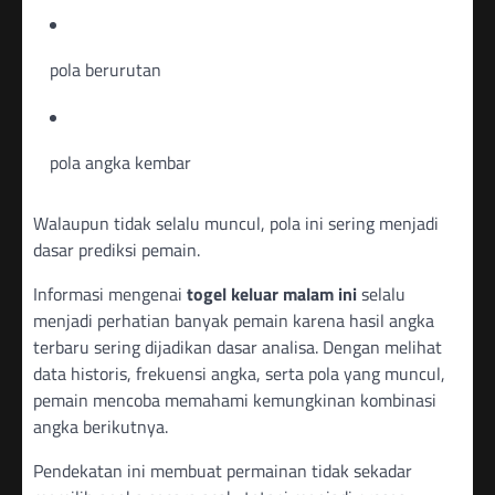
pola berurutan
pola angka kembar
Walaupun tidak selalu muncul, pola ini sering menjadi
dasar prediksi pemain.
Informasi mengenai
togel keluar malam ini
selalu
menjadi perhatian banyak pemain karena hasil angka
terbaru sering dijadikan dasar analisa. Dengan melihat
data historis, frekuensi angka, serta pola yang muncul,
pemain mencoba memahami kemungkinan kombinasi
angka berikutnya.
Pendekatan ini membuat permainan tidak sekadar