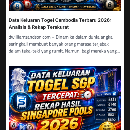
Data Keluaran Togel Cambodia Terbaru 2026:
Analisis & Rekap Terakurat
dwilliamsandson.com – Dinamika dalam dunia angka
seringkali membuat banyak orang merasa terjebak
dalam teka-teki yang rumit. Namun, bagi mereka yang…