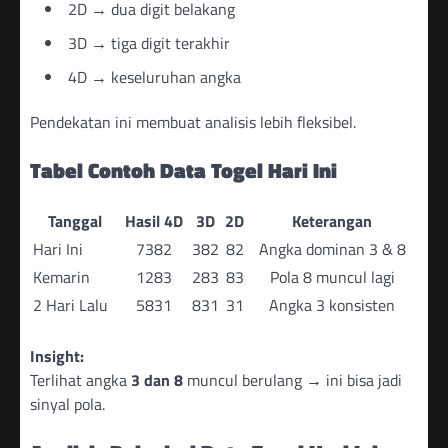
2D → dua digit belakang
3D → tiga digit terakhir
4D → keseluruhan angka
Pendekatan ini membuat analisis lebih fleksibel.
Tabel Contoh Data Togel Hari Ini
Tanggal
Hasil 4D
3D
2D
Keterangan
Hari Ini
7382
382
82
Angka dominan 3 & 8
Kemarin
1283
283
83
Pola 8 muncul lagi
2 Hari Lalu
5831
831
31
Angka 3 konsisten
Insight:
Terlihat angka
3 dan 8
muncul berulang → ini bisa jadi
sinyal pola.