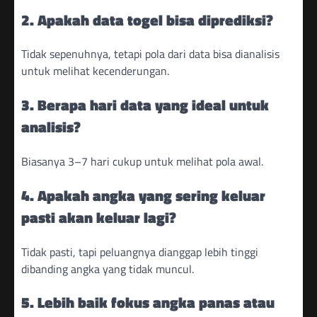
2. Apakah data togel bisa diprediksi?
Tidak sepenuhnya, tetapi pola dari data bisa dianalisis
untuk melihat kecenderungan.
3. Berapa hari data yang ideal untuk
analisis?
Biasanya 3–7 hari cukup untuk melihat pola awal.
4. Apakah angka yang sering keluar
pasti akan keluar lagi?
Tidak pasti, tapi peluangnya dianggap lebih tinggi
dibanding angka yang tidak muncul.
5. Lebih baik fokus angka panas atau