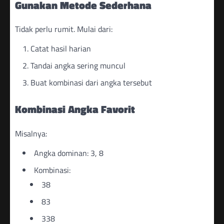
Gunakan Metode Sederhana
Tidak perlu rumit. Mulai dari:
Catat hasil harian
Tandai angka sering muncul
Buat kombinasi dari angka tersebut
Kombinasi Angka Favorit
Misalnya:
Angka dominan: 3, 8
Kombinasi:
38
83
338