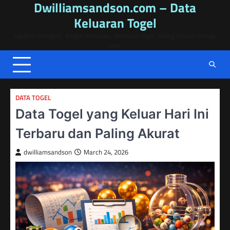
Dwilliamsandson.com – Data
Skip
to
Keluaran Togel
content
Update tercepat, angka terpanas, dan hasil togel paling dinanti setiap
hari
DATA TOGEL
Data Togel yang Keluar Hari Ini
Terbaru dan Paling Akurat
dwilliamsandson
March 24, 2026