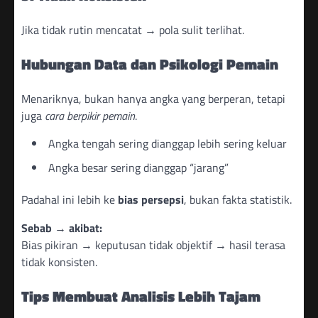
Jika tidak rutin mencatat → pola sulit terlihat.
Hubungan Data dan Psikologi Pemain
Menariknya, bukan hanya angka yang berperan, tetapi
juga
cara berpikir pemain
.
Angka tengah sering dianggap lebih sering keluar
Angka besar sering dianggap “jarang”
Padahal ini lebih ke
bias persepsi
, bukan fakta statistik.
Sebab → akibat:
Bias pikiran → keputusan tidak objektif → hasil terasa
tidak konsisten.
Tips Membuat Analisis Lebih Tajam