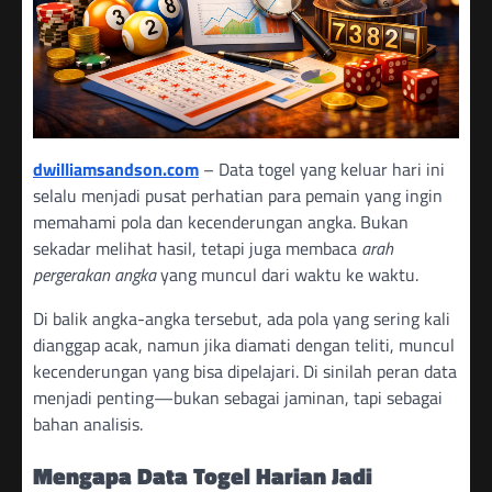
dwilliamsandson.com
– Data togel yang keluar hari ini
selalu menjadi pusat perhatian para pemain yang ingin
memahami pola dan kecenderungan angka. Bukan
sekadar melihat hasil, tetapi juga membaca
arah
pergerakan angka
yang muncul dari waktu ke waktu.
Di balik angka-angka tersebut, ada pola yang sering kali
dianggap acak, namun jika diamati dengan teliti, muncul
kecenderungan yang bisa dipelajari. Di sinilah peran data
menjadi penting—bukan sebagai jaminan, tapi sebagai
bahan analisis.
Mengapa Data Togel Harian Jadi